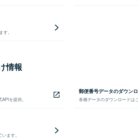
きます。
け情報
郵便番号データのダウンロ
APIを提供。
各種データのダウンロードはこち
ています。