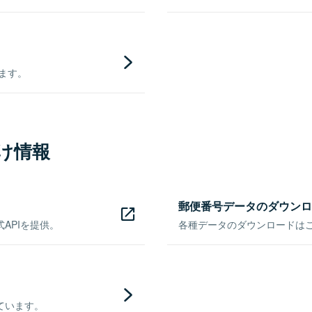
きます。
け情報
郵便番号データのダウンロ
APIを提供。
各種データのダウンロードはこち
ています。