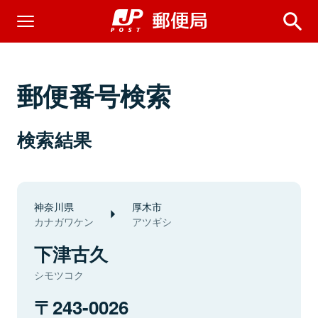
郵便番号検索
検索結果
神奈川県
厚木市
カナガワケン
アツギシ
下津古久
シモツコク
243-0026