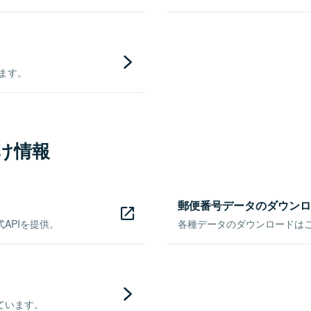
きます。
け情報
郵便番号データのダウンロ
APIを提供。
各種データのダウンロードはこち
ています。