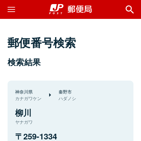
郵便番号検索
検索結果
神奈川県
秦野市
カナガワケン
ハダノシ
柳川
ヤナガワ
259-1334