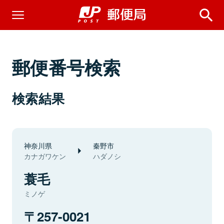
郵便番号検索
検索結果
神奈川県
秦野市
カナガワケン
ハダノシ
蓑毛
ミノゲ
257-0021