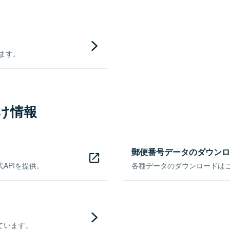
きます。
け情報
郵便番号データのダウンロ
APIを提供。
各種データのダウンロードはこち
ています。