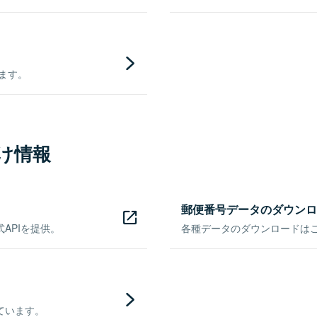
きます。
け情報
郵便番号データのダウンロ
APIを提供。
各種データのダウンロードはこち
ています。