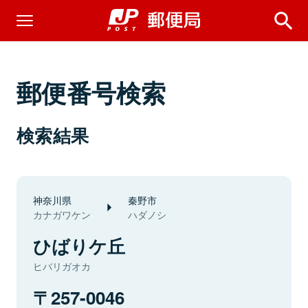
郵便番号検索
検索結果
神奈川県
秦野市
カナガワケン
ハダノシ
ひばりケ丘
ヒバリガオカ
257-0046