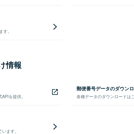
きます。
け情報
郵便番号データのダウンロ
APIを提供。
各種データのダウンロードはこち
ています。