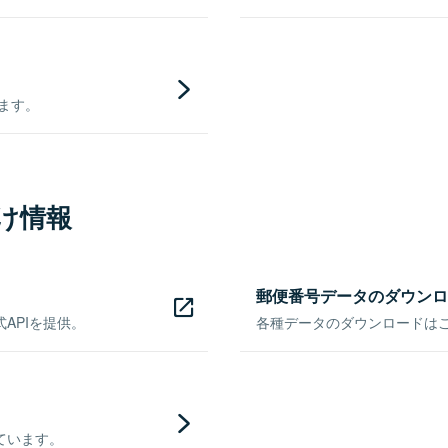
きます。
け情報
郵便番号データのダウンロ
APIを提供。
各種データのダウンロードはこち
ています。