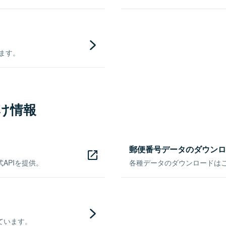
きます。
け情報
郵便番号データのダウンロ
APIを提供。
各種データのダウンロードはこち
ています。