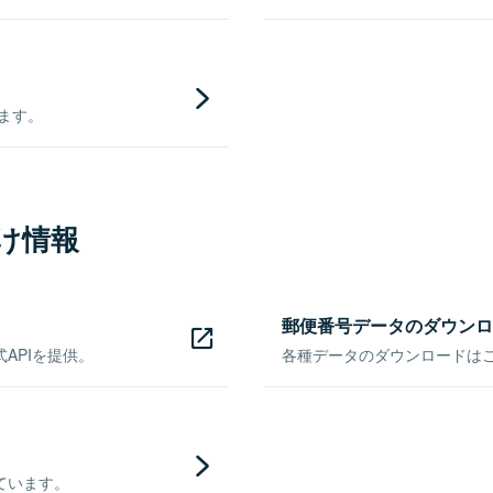
きます。
け情報
郵便番号データのダウンロ
APIを提供。
各種データのダウンロードはこち
ています。