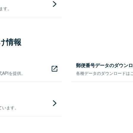
きます。
け情報
郵便番号データのダウンロ
APIを提供。
各種データのダウンロードはこち
ています。