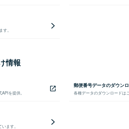
きます。
け情報
郵便番号データのダウンロ
APIを提供。
各種データのダウンロードはこち
ています。