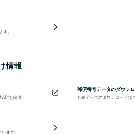
きます。
け情報
郵便番号データのダウンロ
APIを提供。
各種データのダウンロードはこち
ています。