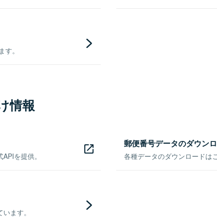
きます。
け情報
郵便番号データのダウンロ
APIを提供。
各種データのダウンロードはこち
ています。