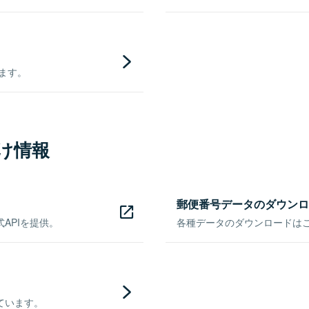
きます。
け情報
郵便番号データのダウンロ
APIを提供。
各種データのダウンロードはこち
ています。