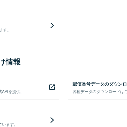
きます。
け情報
郵便番号データのダウンロ
APIを提供。
各種データのダウンロードはこち
ています。