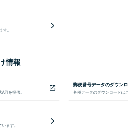
きます。
け情報
郵便番号データのダウンロ
APIを提供。
各種データのダウンロードはこち
ています。