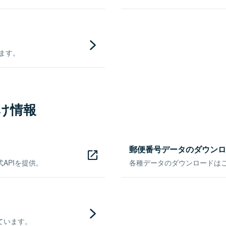
きます。
け情報
郵便番号データのダウンロ
APIを提供。
各種データのダウンロードはこち
ています。