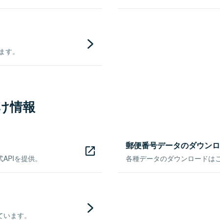
きます。
け情報
郵便番号データのダウンロ
APIを提供。
各種データのダウンロードはこち
ています。