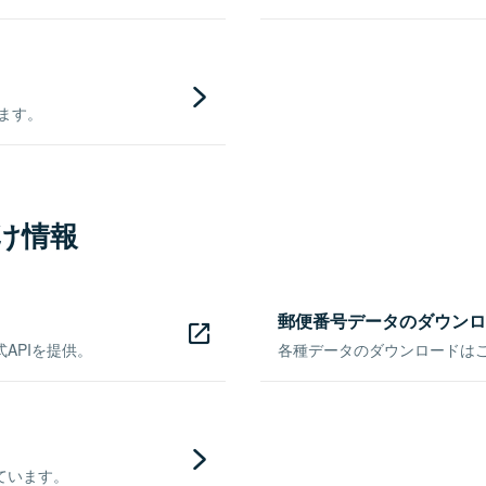
きます。
け情報
郵便番号データのダウンロ
APIを提供。
各種データのダウンロードはこち
ています。