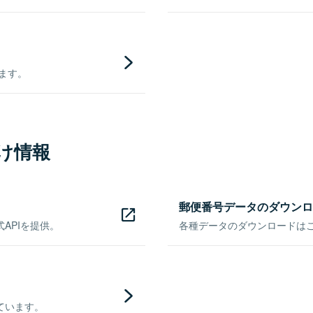
きます。
け情報
郵便番号データのダウンロ
APIを提供。
各種データのダウンロードはこち
ています。