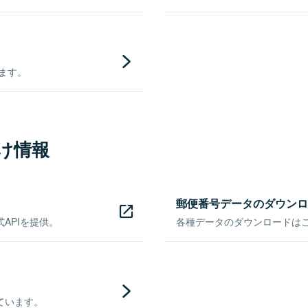
きます。
け情報
郵便番号データのダウンロ
APIを提供。
各種データのダウンロードはこち
ています。