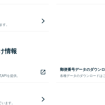
きます。
け情報
郵便番号データのダウンロ
APIを提供。
各種データのダウンロードはこち
ています。