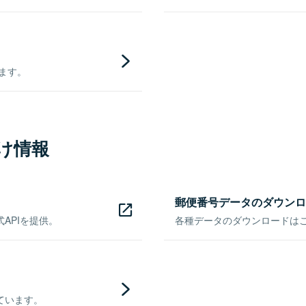
きます。
け情報
郵便番号データのダウンロ
APIを提供。
各種データのダウンロードはこち
ています。