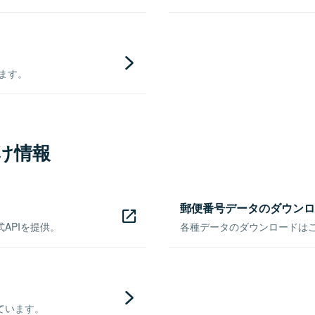
きます。
け情報
郵便番号データのダウンロ
APIを提供。
各種データのダウンロードはこち
ています。