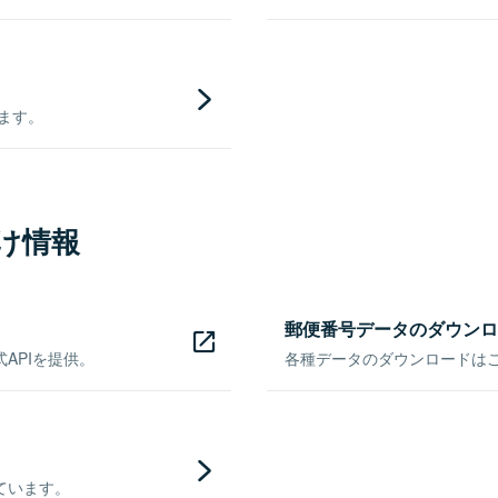
きます。
け情報
郵便番号データのダウンロ
APIを提供。
各種データのダウンロードはこち
ています。