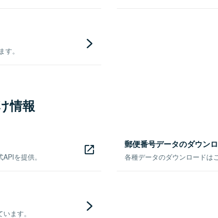
きます。
け情報
郵便番号データのダウンロ
APIを提供。
各種データのダウンロードはこち
ています。