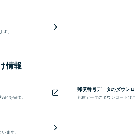
きます。
け情報
郵便番号データのダウンロ
APIを提供。
各種データのダウンロードはこち
ています。