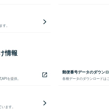
きます。
け情報
郵便番号データのダウンロ
APIを提供。
各種データのダウンロードはこち
ています。