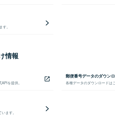
きます。
け情報
郵便番号データのダウンロ
APIを提供。
各種データのダウンロードはこち
ています。