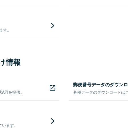
きます。
け情報
郵便番号データのダウンロ
APIを提供。
各種データのダウンロードはこち
ています。