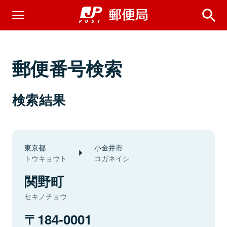
郵便番号検索
検索結果
東京都
小金井市
トウキョウト
コガネイシ
関野町
セキノチョウ
184-0001