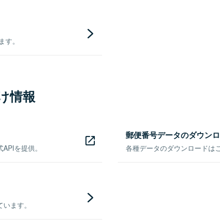
きます。
け情報
郵便番号データのダウンロ
APIを提供。
各種データのダウンロードはこち
ています。