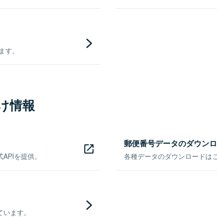
きます。
け情報
郵便番号データのダウンロ
APIを提供。
各種データのダウンロードはこち
ています。