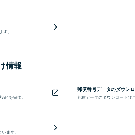
きます。
け情報
郵便番号データのダウンロ
APIを提供。
各種データのダウンロードはこち
ています。