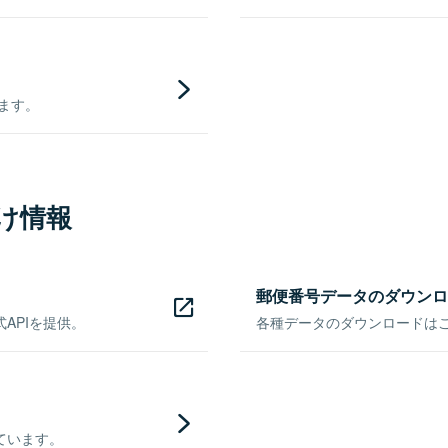
きます。
け情報
郵便番号データのダウンロ
APIを提供。
各種データのダウンロードはこち
ています。