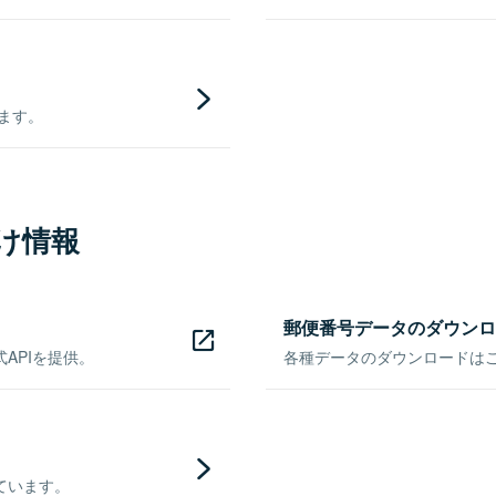
きます。
け情報
郵便番号データのダウンロ
APIを提供。
各種データのダウンロードはこち
ています。