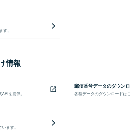
きます。
け情報
郵便番号データのダウンロ
APIを提供。
各種データのダウンロードはこち
ています。