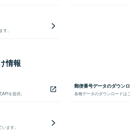
きます。
け情報
郵便番号データのダウンロ
APIを提供。
各種データのダウンロードはこち
ています。