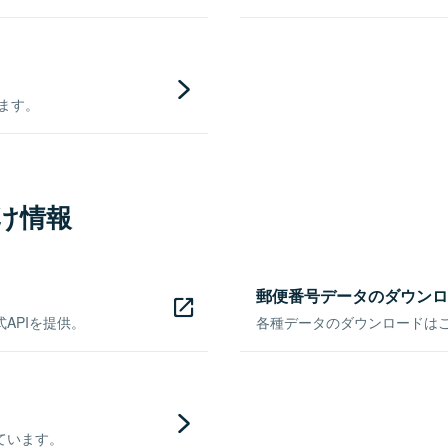
きます。
け情報
郵便番号データのダウンロ
APIを提供。
各種データのダウンロードはこち
ています。