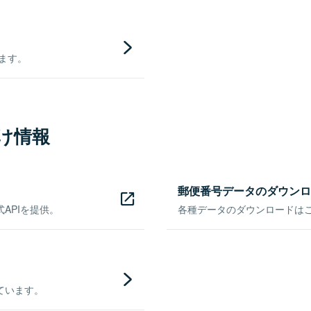
きます。
け情報
郵便番号データのダウンロ
APIを提供。
各種データのダウンロードはこち
ています。