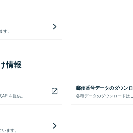
きます。
け情報
郵便番号データのダウンロ
APIを提供。
各種データのダウンロードはこち
ています。