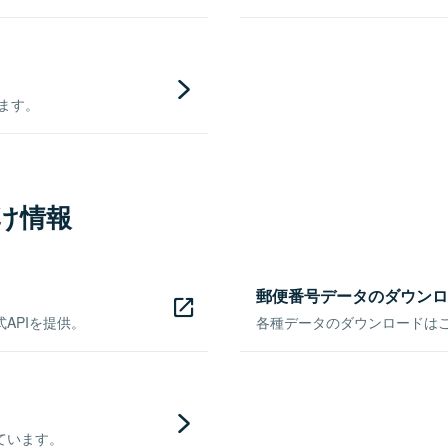
きます。
け情報
郵便番号データのダウンロ
APIを提供。
各種データのダウンロードはこち
ています。