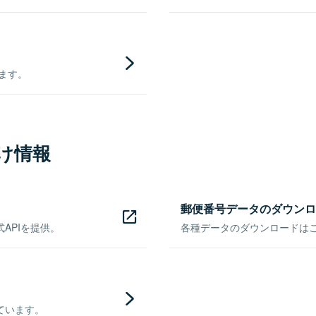
きます。
け情報
郵便番号データのダウンロ
APIを提供。
各種データのダウンロードはこち
ています。