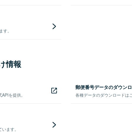
きます。
け情報
郵便番号データのダウンロ
APIを提供。
各種データのダウンロードはこち
ています。