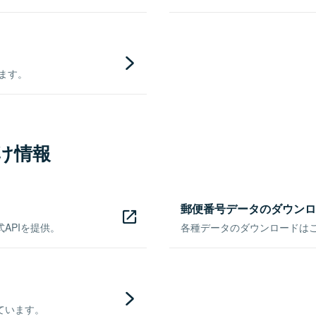
きます。
け情報
郵便番号データのダウンロ
APIを提供。
各種データのダウンロードはこち
ています。