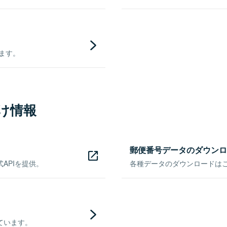
きます。
け情報
郵便番号データのダウンロ
APIを提供。
各種データのダウンロードはこち
ています。